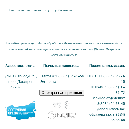
Настоящий сайт соответствует требованиям
Приказа Федеральной службы по
надзору в сфере образования и науки от 04 августа 2023 года № 1493 "Об
утверждении требований к структуре официального сайта образовательной
организации в информационно-телекоммуникационной сети "Интернет" и формату
представления на нем информации"
На сайте происходит сбор и обработка обезличенных данных о посетителях (в т.ч.
файлов «cookie») с помощью сервисов интернет-статистики (Яндекс Метрика и
Спутник Аналитика)
Адрес колледжа:
Приемная директора:
Приемная комиссия:
улица Свободы, 21,
Тел/факс: 8(8634) 64-75-59
ППССЗ: 8(8634) 64-63-
город Таганрог,
Эл. почта:
tmexk@tmexk.ru
15
347902
(схема
ППКРиС: 8(8634) 36-
проезда)
86-72
Заочное отделение:
8(8634) 64-38-45
Дополнительное
образование: 8(8634)
36-86-68